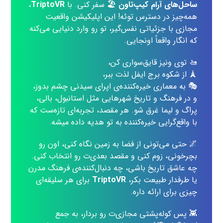
ساحل‌های آرام کیپ‌تاون
🏖️ سفر کنی. با
TriptoVR
،
همه‌چیز در دسترس توئه! این اپلیکیشن واقعیت
مجازی با جزئیاتی نفس‌گیر، تو رو وارد دنیایی می‌کنه
که انگار واقعاً اونجایی.
🚤 توی ونیز قایق‌سواری کن،
🗼 از شکوه برج ایفل لذت ببر،
🎭 به معماری خیره‌کننده‌ی اپرای سیدنی چشم بدوز،
و در فرهنگ و تاریخ شهرهایی مثل استانبول، بالی،
پراگ و لیما غرق شو. هر مقصد، تجربه‌ای تازه‌ست که
با واقع‌گرایی خیره‌کننده به تو هدیه داده میشه.
🌌 حتی می‌تونی از فضا به زمین نگاه کنی، اون رو
بچرخونی، زوم کنی و مقصد بعدی‌ت رو انتخاب کنی.
چه عاشق تاریخ باشی، چه دنبال‌کننده‌ی فرهنگ مدرن
یا طرفدار طبیعت بکر،
TriptoVR
برای هر سلیقه‌ای
چیزی برای ارائه داره.
👾 پس کوله‌پشتی مجازی‌ت رو بردار، به جمع