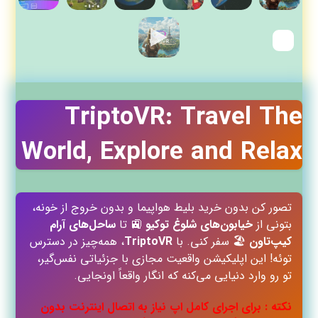
TriptoVR: Travel The
World, Explore and Relax
تصور کن بدون خرید بلیط هواپیما و بدون خروج از خونه،
بتونی از
خیابون‌های شلوغ توکیو
🚉 تا
ساحل‌های آرام
کیپ‌تاون
🏖️ سفر کنی. با
TriptoVR
، همه‌چیز در دسترس
توئه! این اپلیکیشن واقعیت مجازی با جزئیاتی نفس‌گیر،
تو رو وارد دنیایی می‌کنه که انگار واقعاً اونجایی.
نکته : برای اجرای کامل اپ نیاز به اتصال اینترنت بدون