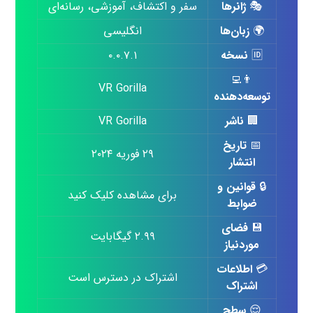
🎭
ژانرها
سفر و اکتشاف، آموزشی، رسانه‌ای
🌍
زبان‌ها
انگلیسی
🆔
نسخه
۰.۰.۷.۱
👨‍💻
VR Gorilla
توسعه‌دهنده
🏢
ناشر
VR Gorilla
📅
تاریخ
۲۹ فوریه ۲۰۲۴
انتشار
🔒
قوانین و
برای مشاهده کلیک کنید
ضوابط
💾
فضای
۲.۹۹ گیگابایت
موردنیاز
💳
اطلاعات
اشتراک در دسترس است
اشتراک
😌
سطح