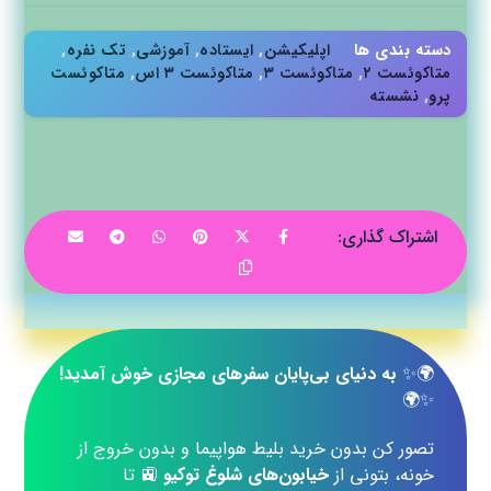
دسته بندی ها
اپلیکیشن‌
,
ایستاده
,
آموزشی
,
تک نفره
,
متاکوئست ۲
,
متاکوئست ۳
,
متاکوئست ۳ اس
,
متاکوئست
پرو
,
نشسته
🌍✨
به دنیای بی‌پایان سفرهای مجازی خوش آمدید!
✨🌍
تصور کن بدون خرید بلیط هواپیما و بدون خروج از
خونه، بتونی از
خیابون‌های شلوغ توکیو
🚉 تا