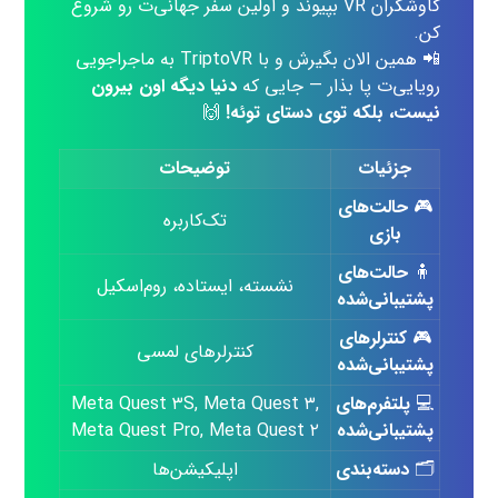
کاوشگران VR بپیوند و اولین سفر جهانی‌ت رو شروع
کن.
📲 همین الان بگیرش و با TriptoVR به ماجراجویی
رویایی‌ت پا بذار — جایی که
دنیا دیگه اون بیرون
نیست، بلکه توی دستای توئه!
🙌
جزئیات
توضیحات
🎮
حالت‌های
تک‌کاربره
بازی
🧍
حالت‌های
نشسته، ایستاده، روم‌اسکیل
پشتیبانی‌شده
🎮
کنترلرهای
کنترلرهای لمسی
پشتیبانی‌شده
💻
پلتفرم‌های
Meta Quest ۳S, Meta Quest ۳,
پشتیبانی‌شده
Meta Quest Pro, Meta Quest ۲
🗂️
دسته‌بندی
اپلیکیشن‌ها