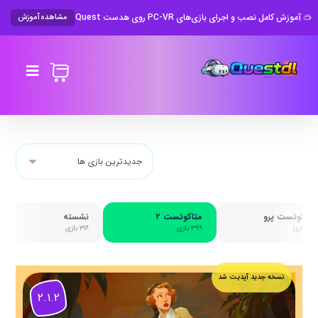
🥽 آموزش کامل نصب و اجرای بازی‌های PC-VR روی هدست Meta Quest
مشاهده آموزش
متاکوئست پرو
متاکوئست ۲
نشسته
۴۱۲ بازی
۳۹۹ بازی
۳۱۶ بازی
نسخه جدید آپدیت شد
۲.۱.۲