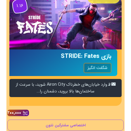
۱.۱۶
بازی STRIDE: Fates
شگفت انگیز
🌃📡وارد خیابان‌های خطرناک Airon City شوید، با سرعت از
ساختمان‌ها بالا بروید، دشمنان را...
۲۰۰,۰۰۰
اختصاصی مشترکین نئون