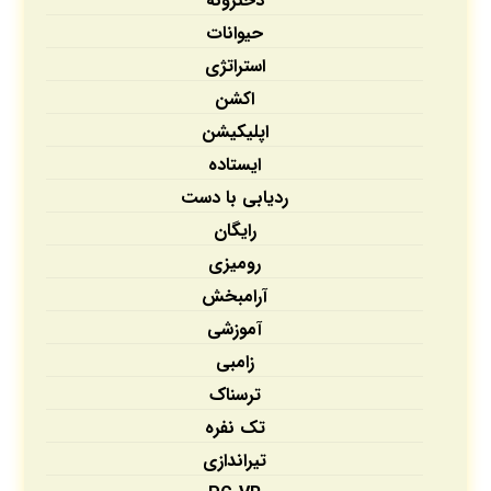
دخترونه
حیوانات
استراتژی
اکشن
اپلیکیشن‌
ایستاده
ردیابی با دست
رایگان
رومیزی
آرامبخش
آموزشی
زامبی
ترسناک
تک نفره
تیراندازی