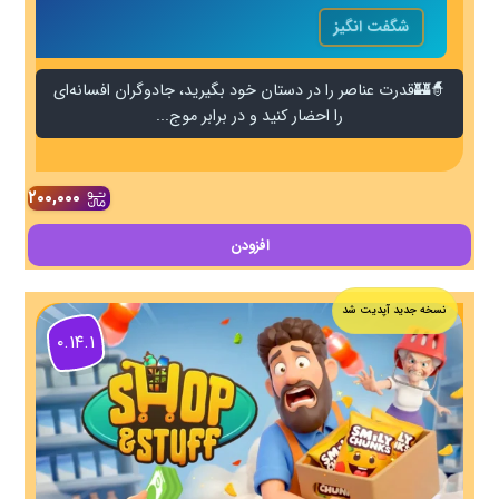
شگفت انگیز
🧙🏰قدرت عناصر را در دستان خود بگیرید، جادوگران افسانه‌ای
را احضار کنید و در برابر موج‌...
۲۰۰,۰۰۰
افزودن
نسخه جدید آپدیت شد
۰.۱۴.۱