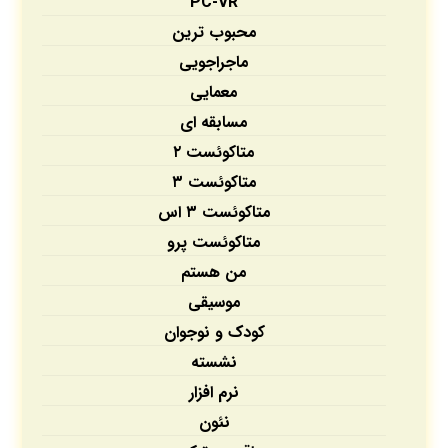
PC-VR
محبوب ترین
ماجراجویی
معمایی
مسابقه ای
متاکوئست ۲
متاکوئست ۳
متاکوئست ۳ اس
متاکوئست پرو
من هستم
موسیقی
کودک و نوجوان
نشسته
نرم افزار
نئون