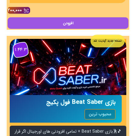
۲۰۰,۰۰۰
افزودن
نسخه جدید آپدیت شد
۱.۴۴.۳
بازی Beat Saber فول پکیج
محبوب ترین
🎵🕺بازی Beat Saber + تمامی افزودنی های اورجینال اگر قرار