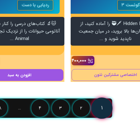
کوئست ۳
ردیابی با دست
🥷🗡️ Hidden Blade را آماده کنید، از
🐱🔬 کتاب‌های درسی را کنار ب
ن‌ها بالا بروید، در میان جمعیت
آناتومی حیوانات را از نزدیک تجرب
ناپدید شوید و ...
Animal ...
۴۰۰,۰۰۰
اختصاصی مشترکین نئون
افزودن
به سبد
۱
۸
…
۴
۳
۲