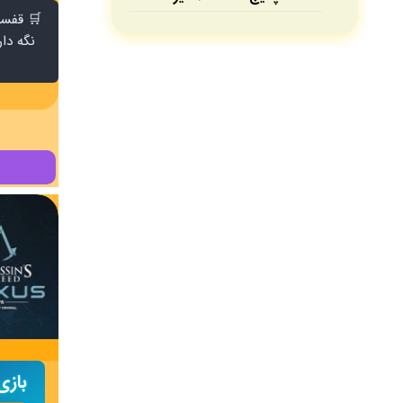
🛒 قفسه‌
نگه دار