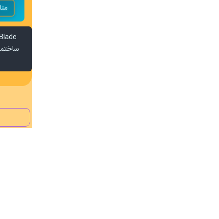
متا
ساختما