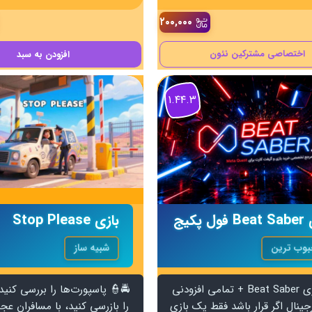
۲۰۰,۰۰۰
اختصاصی مشترکین نئون
افزودن
به سبد
۱.۴۴.۳
ل پکیج
بازی Stop Please
وب ترین
شبیه ساز
🎵🕺بازی Beat Saber + تمامی افزودنی
🚔👮 پاسپورت‌ها را بررسی کنید
ینال اگر قرار باشد فقط یک بازی
را بازرسی کنید، با مسافران عجی