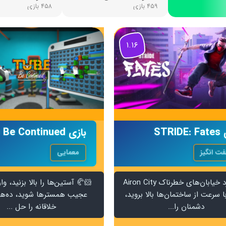
۴۵۹ بازی
۴۵۸ بازی
۱.۱۶
STRID
بازی Tube Be Continued
ت انگیز
معمایی
🌃📡وارد خیابان‌های خطرناک Airon City
🐹🥐 آستین‌ها را بالا بزنید، وار
ا سرعت از ساختمان‌ها بالا بروید،
عجیب همسترها شوید، ده‌ها
دشمنان را...
خلاقانه را حل ...