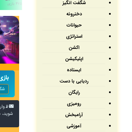
شگفت انگیز
۴۷۵ بازی
دخترونه
حیوانات
استراتژی
اکشن
اپلیکیشن‌
ایستاده
بازی E: Fates
ردیابی با دست
شگف
رایگان
رومیزی
شوید، ب
آرامبخش
آموزشی