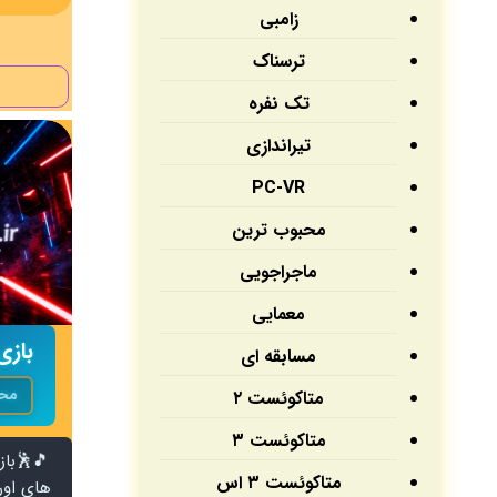
زامبی
ترسناک
تک نفره
تیراندازی
PC-VR
محبوب ترین
ماجراجویی
معمایی
بازی Beat Saber فو
مسابقه ای
محب
متاکوئست ۲
متاکوئست ۳
متاکوئست ۳ اس
های اورج