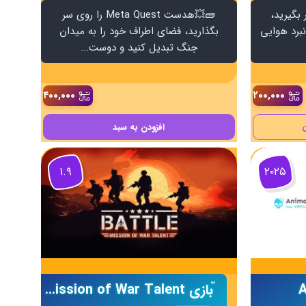
 بگیرید،
🧱💥هدست Meta Quest را روی سر
نبرد هوایی
بگذارید، فضای اطراف خود را به میدان
جنگ تبدیل کنید و دوست...
۴۰۰,۰۰۰
۲۰۰,۰۰۰
افزودن
به سبد
۱.۹
۲۰۲۵
A
ّبازی Battle: Mission of War Talent