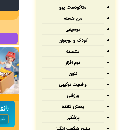
متاکوئست پرو
من هستم
موسیقی
کودک و نوجوان
نشسته
نرم افزار
نئون
واقعیت ترکیبی
ورزشی
پخش کننده
بازی  & Sell
پزشکی
شبی
پکیج شگفت انگیز