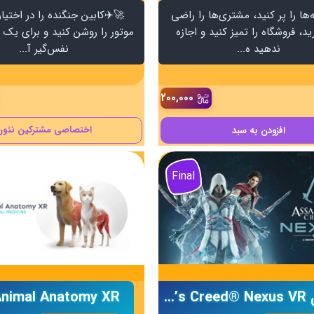
ها را پر کنید، مشتری‌ها را راضی
🚀✈️کابین جنگنده را در اختیار
ید، فروشگاه را تمیز کنید و اجازه
موتور را روشن کنید و برای یک 
ندهید ه...
نفس‌گیر آ...
۲۰۰,۰۰۰
اختصاصی مشترکین نئون
افزودن
به سبد
Final
بازی Assassin’s Creed® Nexus VR
nimal Anatomy XR