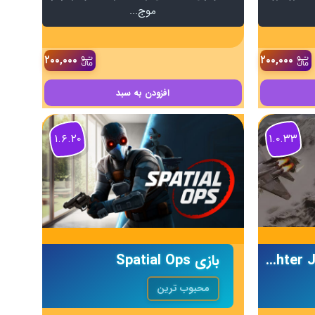
موج‌...
۲۰۰,۰۰۰
۲۰۰,۰۰۰
افزودن
به سبد
۱.۶.۲۰
۱.۰.۳۳
بازی FlyVRX – Fighter Jet Air Combat
بازی Spatial Ops
محبوب ترین