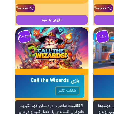
۲۰۰,۰۰۰
۲۰۰,۰۰۰
افزودن
به سبد
۲.۰.۱۱۳
۱.۱.۰
بازی Call the Wizards
شگفت انگیز
، خودروها
🧙🏰قدرت عناصر را در دستان خود بگیرید،
ب روبه‌رو
جادوگران افسانه‌ای را احضار کنید و در برابر