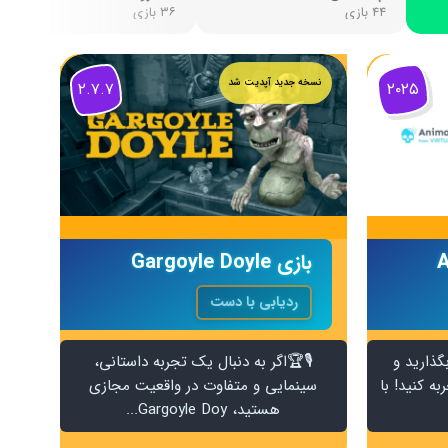
۴۴ بازی
۳۶ بازی
نسخه جدید آپدیت شد
۲.۷.۷
۲۰۲۵
A
بازی Gargoyle Doyle
ردیابی با دست
گذارید و
🎙️🏆اگر به دنبال یک تجربه داستانی،
ه کنید! با
سینمایی و متفاوت در واقعیت مجازی
هستید، Gargoyle Doy...