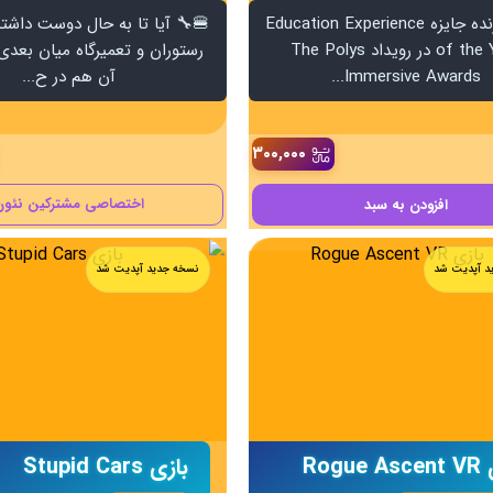
🌌 🌍 برنده جایزه Education Experience
🍔🔧 آیا تا به حال دوست داشته
of the Year در رویداد The Polys
رستوران و تعمیرگاه میان بعدی
Immersive Awards...
آن هم در ح...
۳۰۰,۰۰۰
اختصاصی مشترکین نئون
افزودن
به سبد
د آپدیت شد
نسخه جدید آپدیت شد
Rogue
بازی Stupid Cars