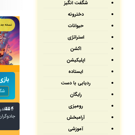
شگفت انگیز
۶۳ بازی
۶۲ بازی
دخترونه
حیوانات
نسخه جدی
استراتژی
اکشن
اپلیکیشن‌
ایستاده
بازی the Wizards
ردیابی با دست
شگف
رایگان
رومیزی
🧙🏰قدرت
جادوگران 
آرامبخش
آموزشی