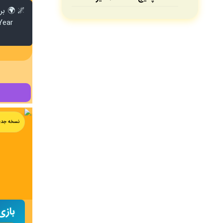
نسخه جدی
بازی  Ascent VR