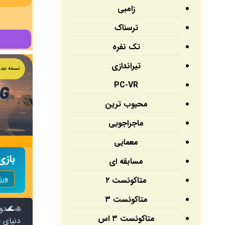
زامبی
ترسناک
تک نفره
تیراندازی
نسخه جدی
PC-VR
محبوب ترین
ماجراجویی
معمایی
مسابقه ای
ور
متاکوئست ۲
متاکوئست ۳
🚣🌊دو
متاکوئست ۳ اس