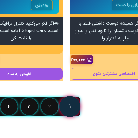
ابی با دست
رومیزی
اگر همیشه دوست داشتی فقط با
🚗اگر فکر می‌کنید کنترل ترافیک
دت دشمنان را نابود کنی و بدون
است، Stupid Cars آم
نیاز به کنترلر وا...
را ثابت کن...
۲۰۰,۰۰۰
اختصاصی مشترکین نئون
افزودن
به سبد
۱
۴
۳
۲