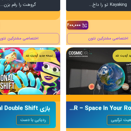
Kayaking تو را داخ...
گروهت را رقم بزن...
۲۰۰,۰۰۰
اختصاصی مشترکین نئون
اختصاصی مشترکین نئون
د آپدیت شد
نسخه جدید آپدیت شد
Cosmic XR – Space In Your Room
عیت ترکیبی
ردیابی با دست