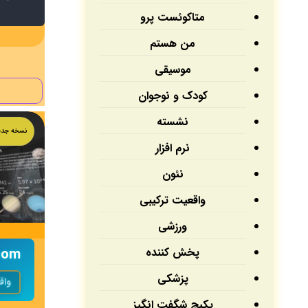
متاکوئست پرو
من هستم
موسیقی
کودک و نوجوان
نشسته
نسخه جدی
نرم افزار
نئون
واقعیت ترکیبی
ورزشی
پخش کننده
پزشکی
واق
پکیج شگفت انگیز