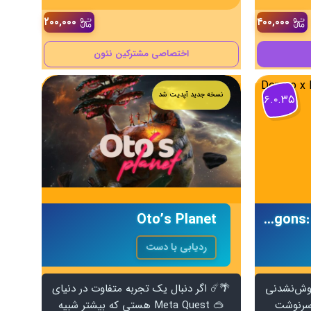
۲۰۰,۰۰۰
۴۰۰,۰۰۰
اختصاصی مشترکین نئون
نسخه جدید آپدیت شد
۶.۰.۳۵
بازی Demeo x Dungeons & Dragons: Battlemarked
Oto’s Planet
ردیابی با دست
اموش‌نشدنی
🌴☄️ اگر دنبال یک تجربه متفاوت در دنیای
F شوی و سرنوشت
🥽 Meta Quest هستی که بیشتر شبیه