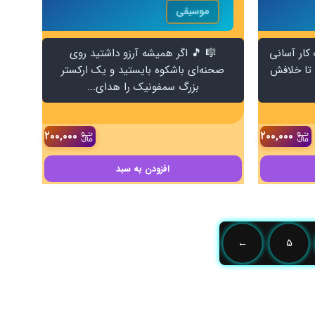
موسیقی
 کار آسانی
🎼 🎵 اگر همیشه آرزو داشتید روی
اده است تا خلافش
صحنه‌ای باشکوه بایستید و یک ارکستر
بزرگ سمفونیک را هدای...
۲۰۰,۰۰۰
۲۰۰,۰۰۰
افزودن
به سبد
←
۵