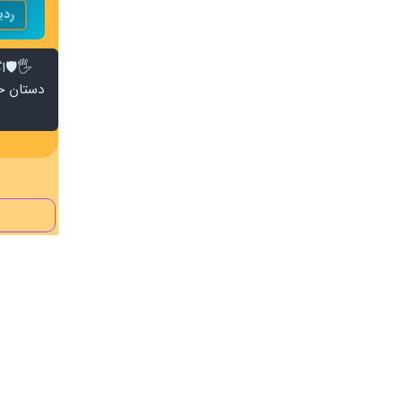
ردی
🖐️🛡️
دستان خو