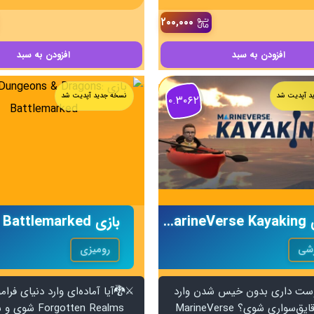
۲۰۰,۰۰۰
افزودن
به سبد
افزودن
به سبد
د آپدیت شد
نسخه جدید آپدیت شد
۰.۳۰۶۲
بازی MarineVerse Kayaking
زشی
رومیزی
ست داری بدون خیس شدن وارد
⚔️🐉آیا آماده‌ای وارد دنیای فر
دنیای قایق‌سواری شوی؟ MarineVerse
orgotten Realms