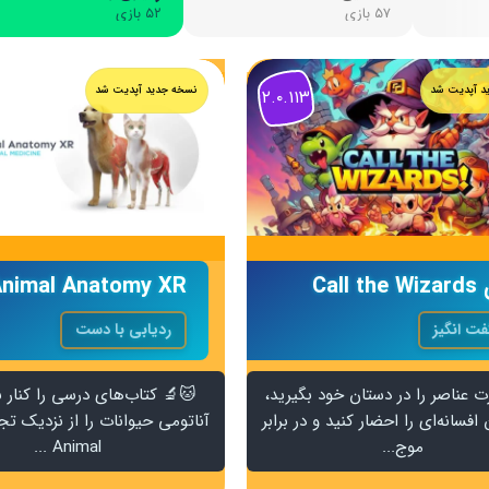
۵۷ بازی
۵۲ بازی
د آپدیت شد
نسخه جدید آپدیت شد
۲.۰.۱۱۳
Call 
nimal Anatomy XR
ت انگیز
ردیابی با دست
 عناصر را در دستان خود بگیرید،
🐱🔬 کتاب‌های درسی را کنار ب
افسانه‌ای را احضار کنید و در برابر
آناتومی حیوانات را از نزدیک تجرب
موج‌...
Animal ...