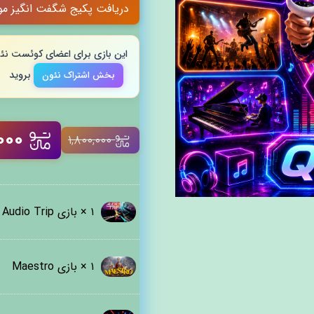
دریافت پکیج شگفت انگیز موسیقی در متاکوئست
این بازی برای اعضای کوئست‌ نئ
بروید
بخش اشتراک نئون
۰۰۰
۱,۸۰۰,۰۰۰
۱ ×
بازی Audio Trip
۱ ×
بازی Maestro