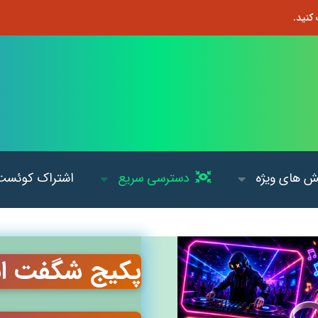
 های ویژه
دسترسی سریع
اشتراک کوئست
پکیج شگفت ان