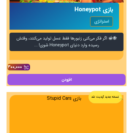
بازی Honeypot
استراتژی
🐝🍯 اگر فکر می‌کنی زنبورها فقط عسل تولید می‌کنند، وقتش
رسیده وارد دنیای Honeypot شوی! ...
۳۰۰,۰۰۰
افزودن
نسخه جدید آپدیت شد