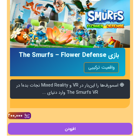
بازی The Smurfs – Flower Defense
واقعیت ترکیبی
🧿 اسمورف‌ها را این‌بار در VR و Mixed Reality نجات بده! در
The Smurfs VR وارد دنیای ...
۲۰۰,۰۰۰
افزودن