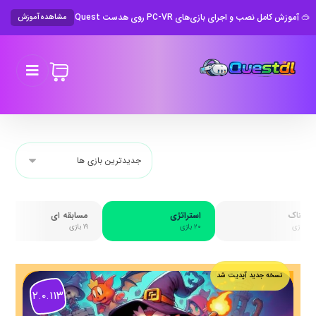
🥽 آموزش کامل نصب و اجرای بازی‌های PC-VR روی هدست Meta Quest
مشاهده آموزش
ترسناک
استراتژی
مسابقه ای
۲۳ بازی
۲۰ بازی
۱۹ بازی
نسخه جدید آپدیت شد
۲.۰.۱۱۳