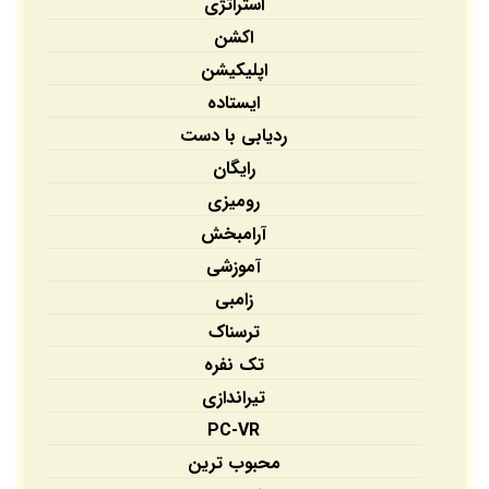
استراتژی
اکشن
اپلیکیشن‌
ایستاده
ردیابی با دست
رایگان
رومیزی
آرامبخش
آموزشی
زامبی
ترسناک
تک نفره
تیراندازی
PC-VR
محبوب ترین