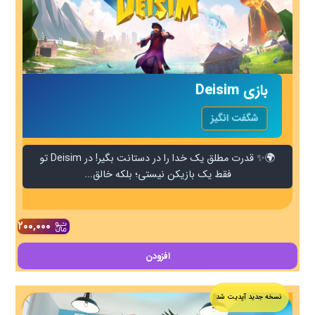
بازی Deisim
شگفت انگیز
🌍✨ قدرت مطلق یک خدا را در دستانت بگیر! در Deisim تو
فقط یک بازیکن نیستی؛ بلکه خالق...
۲۰۰,۰۰۰
افزودن
نسخه جدید آپدیت شد