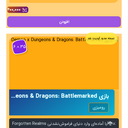
۴۰۰,۰۰۰
افزودن
نسخه جدید آپدیت شد
۶.۰.۳۵
بازی Demeo x Dungeons & Dragons: Battlemarked
رومیزی
⚔️🐉آیا آماده‌ای وارد دنیای فراموش‌نشدنی Forgotten Realms