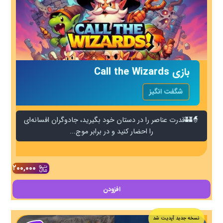
بازی Call the Wizards
شگفت انگیز
🧙🏰قدرت عناصر را در دستان خود بگیرید، جادوگران افسانه‌ای
را احضار کنید و در برابر موج‌...
۲۰۰,۰۰۰
افزودن
نسخه جدید آپدیت شد