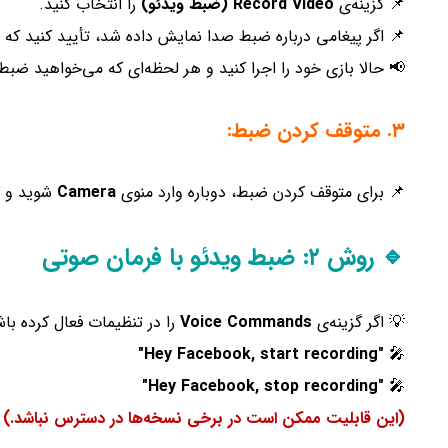
📌 گزینه‌ی
Record Video (ضبط ویدئو)
را انتخاب کنید.
📌 اگر پیغامی درباره ضبط صدا نمایش داده شد، تأیید کنید که
📢 حالا بازی خود را اجرا کنید و هر لحظه‌ای که می‌خواهید ضبط
۳. متوقف کردن ضبط:
📌 برای متوقف کردن ضبط، دوباره وارد منوی
Camera
شوید و گ
🔹 روش ۲: ضبط ویدئو با فرمان صوتی
💡 اگر گزینه‌ی
Voice Commands
را در تنظیمات فعال کرده باش
"Hey Facebook, start recording"
🎤
"Hey Facebook, stop recording"
🎤
(این قابلیت ممکن است در برخی نسخه‌ها در دسترس نباشد.)