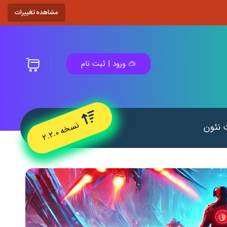
مشاهده تغییرات
🥽 ورود | ثبت نام
نس
۰
 نئون
خ
ه
۲.
۲.