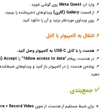
📌 وارد اپ
Meta Quest
روی گوشی شوید.
📌 از قسمت
Gallery (گالری)
ویدئوهای ذخیره‌شده را ببینید.
📌 روی ویدئوی موردنظر بزنید و آن را دانلود کنید.
۲. انتقال به کامپیوتر با کابل
📌
هدست را با کابل USB-C به کامپیوتر وصل کنید.
📌 در هدست، پیغام
"Allow access to data?"
را
Accept (تأیید)
📌 پوشه‌ی هدست را در کامپیوتر باز کنید و ویدئوهای ضبط‌شده ر
دهید.
✅
جمع‌بندی
🔹 برای ضبط مستقیم از هدست، از منوی
ra > Record Video