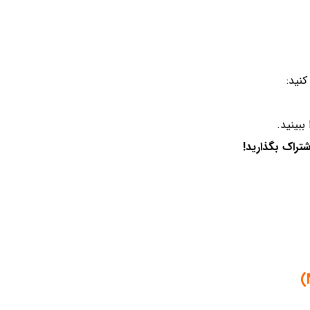
نید:
ببینید.
شتراک بگذارید!