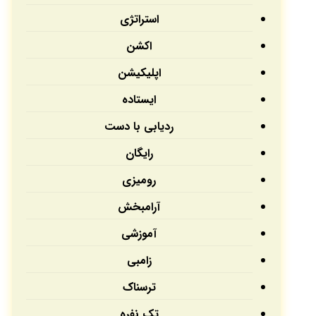
استراتژی
اکشن
اپلیکیشن‌
ایستاده
ردیابی با دست
رایگان
رومیزی
آرامبخش
آموزشی
زامبی
ترسناک
تک نفره