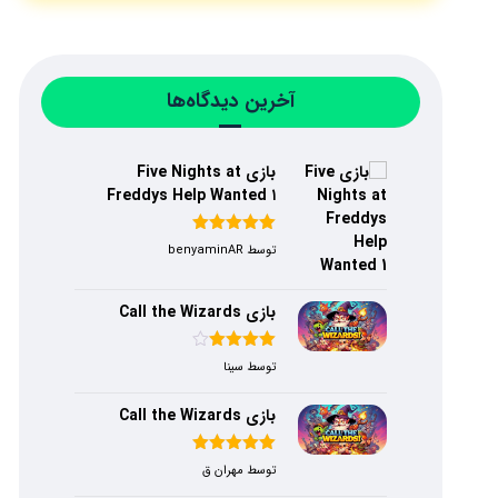
آخرین دیدگاه‌ها
بازی Five Nights at
Freddys Help Wanted ۱
امتیاز
۵
از
توسط benyaminAR
۵
بازی Call the Wizards
امتیاز
۴
توسط سینا
از ۵
بازی Call the Wizards
امتیاز
۵
از
توسط مهران ق
۵