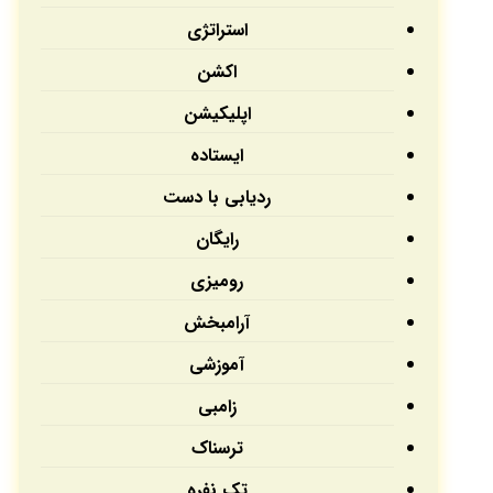
استراتژی
اکشن
اپلیکیشن‌
ایستاده
ردیابی با دست
رایگان
رومیزی
آرامبخش
آموزشی
زامبی
ترسناک
تک نفره