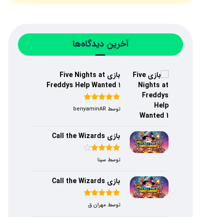
آخرین دیدگاه‌ها
بازی Five Nights at
Freddys Help Wanted ۱
امتیاز
۵
از
توسط benyaminAR
۵
بازی Call the Wizards
امتیاز
۴
توسط سینا
از ۵
بازی Call the Wizards
امتیاز
۵
از
توسط مهران ق
۵