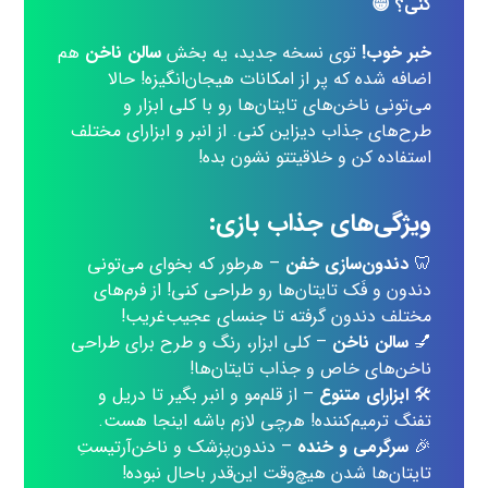
کنی؟ 😁
خبر خوب!
توی نسخه جدید، یه بخش
سالن ناخن
هم
اضافه شده که پر از امکانات هیجان‌انگیزه! حالا
می‌تونی ناخن‌های تایتان‌ها رو با کلی ابزار و
طرح‌های جذاب دیزاین کنی. از انبر و ابزارای مختلف
استفاده کن و خلاقیتتو نشون بده!
ویژگی‌های جذاب بازی:
🦷
دندون‌سازی خفن
– هرطور که بخوای می‌تونی
دندون و فَک تایتان‌ها رو طراحی کنی! از فرم‌های
مختلف دندون گرفته تا جنسای عجیب‌غریب!
💅
سالن ناخن
– کلی ابزار، رنگ و طرح برای طراحی
ناخن‌های خاص و جذاب تایتان‌ها!
🛠
ابزارای متنوع
– از قلم‌مو و انبر بگیر تا دریل و
تفنگ ترمیم‌کننده! هرچی لازم باشه اینجا هست.
🎉
سرگرمی و خنده
– دندون‌پزشک و ناخن‌آرتیستِ
تایتان‌ها شدن هیچ‌وقت این‌قدر باحال نبوده!