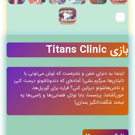
بازی Titans Clinic
اینجا یه دنیای خفن و بامزه‌ست که توش می‌تونی با
تایتان‌ها سرگرم بشی! آماده‌ای که دندوناشونو درست کنی
و ناخن‌هاشونو دیزاین کنی؟ قراره برای گوریل‌ها،
خون‌آشاما، پرنسسا، بابا نوئل، فضایی‌ها و زامبی‌ها یه
لبخند شگفت‌انگیز بسازی!