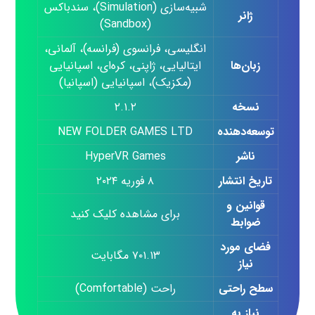
شبیه‌سازی (Simulation)، سندباکس
ژانر
(Sandbox)
انگلیسی، فرانسوی (فرانسه)، آلمانی،
زبان‌ها
ایتالیایی، ژاپنی، کره‌ای، اسپانیایی
(مکزیک)، اسپانیایی (اسپانیا)
نسخه
۲.۱.۲
توسعه‌دهنده
NEW FOLDER GAMES LTD
ناشر
HyperVR Games
تاریخ انتشار
۸ فوریه ۲۰۲۴
قوانین و
برای مشاهده کلیک کنید
ضوابط
فضای مورد
۷۰۱.۱۳ مگابایت
نیاز
سطح راحتی
راحت (Comfortable)
نیاز به