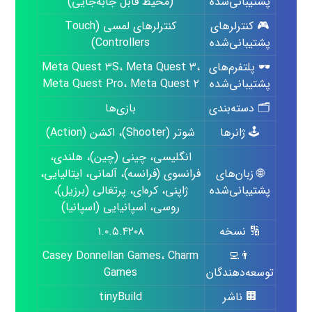
پشتیبانی‌شده
(محیط قابل جابه‌جایی)
🎮 کنترلرهای
کنترلرهای لمسی (Touch
پشتیبانی‌شده
Controllers)
🕶️ پلتفرم‌های
Meta Quest ۳S، Meta Quest ۳،
پشتیبانی‌شده
Meta Quest Pro، Meta Quest ۲
🗂️ دسته‌بندی
بازی‌ها
🕹️ ژانرها
شوتر (Shooter)، اکشن (Action)
انگلیسی، چینی (چین)، هلندی،
🌐 زبان‌های
فرانسوی (فرانسه)، آلمانی، ایتالیایی،
پشتیبانی‌شده
ژاپنی، کره‌ای، پرتغالی (برزیل)،
روسی، اسپانیایی (اسپانیا)
🔢 نسخه
۱.۰.۵.۴۲۰۸
Casey Donnellan Games، Charm
👨‍💻
توسعه‌دهندگان
Games
🏢 ناشر
tinyBuild