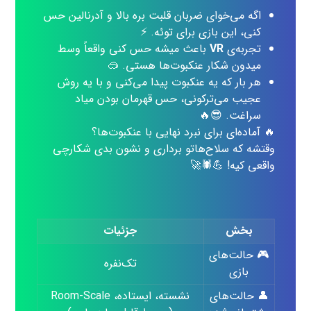
اگه می‌خوای ضربان قلبت بره بالا و آدرنالین حس
کنی، این بازی برای توئه. ⚡
تجربه‌ی
VR
باعث میشه حس کنی واقعاً وسط
میدون شکار عنکبوت‌ها هستی. 🥽
هر بار که یه عنکبوت پیدا می‌کنی و با یه روش
عجیب می‌ترکونی، حس قهرمان بودن میاد
سراغت. 😎🔥
🔥 آماده‌ای برای نبرد نهایی با عنکبوت‌ها؟
وقتشه که سلاح‌هاتو برداری و نشون بدی شکارچی
واقعی کیه! 💪🕷️🚀
بخش
جزئیات
🎮 حالت‌های
تک‌نفره
بازی
👤 حالت‌های
نشسته، ایستاده، Room-Scale