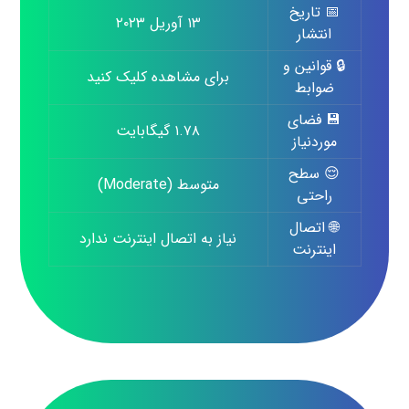
📅 تاریخ
۱۳ آوریل ۲۰۲۳
انتشار
🔒 قوانین و
برای مشاهده کلیک کنید
ضوابط
💾 فضای
۱.۷۸ گیگابایت
موردنیاز
😌 سطح
متوسط (Moderate)
راحتی
🌐 اتصال
نیاز به اتصال اینترنت ندارد
اینترنت