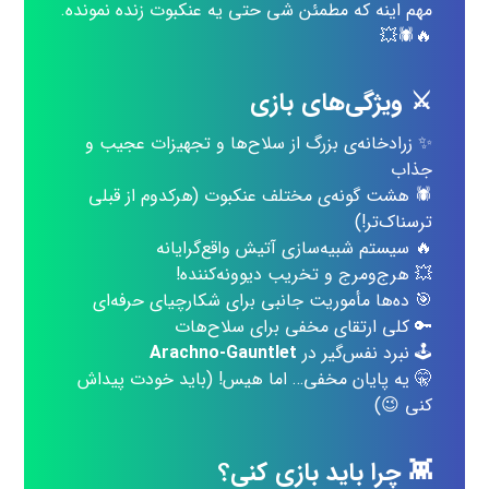
مهم اینه که مطمئن شی حتی یه عنکبوت زنده نمونده.
🔥🕷️💥
⚔️ ویژگی‌های بازی
✨ زرادخانه‌ی بزرگ از سلاح‌ها و تجهیزات عجیب و
جذاب
🕷️ هشت گونه‌ی مختلف عنکبوت (هرکدوم از قبلی
ترسناک‌تر!)
🔥 سیستم شبیه‌سازی آتیش واقع‌گرایانه
💥 هرج‌ومرج و تخریب دیوونه‌کننده!
🎯 ده‌ها مأموریت جانبی برای شکارچیای حرفه‌ای
🔑 کلی ارتقای مخفی برای سلاح‌هات
🕹️ نبرد نفس‌گیر در
Arachno-Gauntlet
🤫 یه پایان مخفی… اما هیس! (باید خودت پیداش
کنی 😉)
👾 چرا باید بازی کنی؟