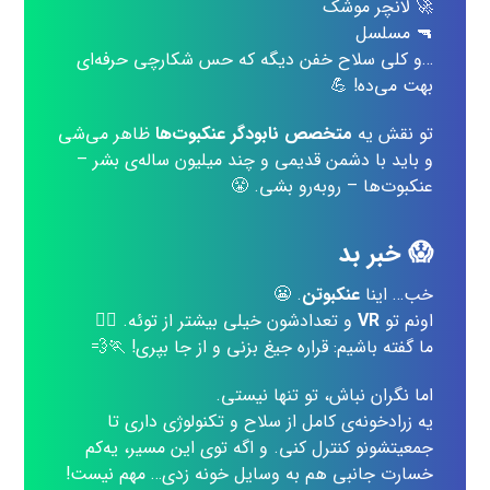
🚀 لانچر موشک
🔫 مسلسل
…و کلی سلاح خفن دیگه که حس شکارچی حرفه‌ای
بهت می‌ده! 💪
تو نقش یه
متخصص نابودگر عنکبوت‌ها
ظاهر می‌شی
و باید با دشمن قدیمی و چند میلیون ساله‌ی بشر –
عنکبوت‌ها – روبه‌رو بشی. 😤
😱 خبر بد
خب… اینا
عنکبوتن
. 😬
اونم تو
VR
و تعدادشون خیلی بیشتر از توئه. 😵‍💫
ما گفته باشیم: قراره جیغ بزنی و از جا بپری! 🏃💨
اما نگران نباش، تو تنها نیستی.
یه زرادخونه‌ی کامل از سلاح و تکنولوژی داری تا
جمعیتشونو کنترل کنی. و اگه توی این مسیر، یه‌کم
خسارت جانبی هم به وسایل خونه زدی… مهم نیست!