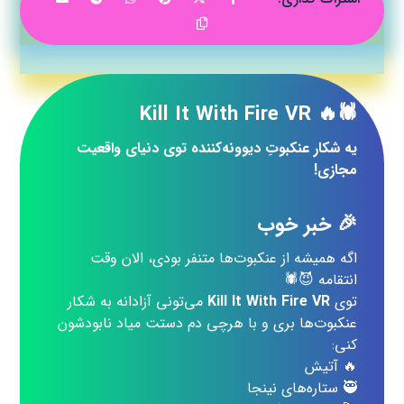
🕷️🔥 Kill It With Fire VR
یه شکار عنکبوتِ دیوونه‌کننده توی دنیای واقعیت
مجازی!
🎉 خبر خوب
اگه همیشه از عنکبوت‌ها متنفر بودی، الان وقت
انتقامه 😈🕷️
توی
Kill It With Fire VR
می‌تونی آزادانه به شکار
عنکبوت‌ها بری و با هرچی دم دستت میاد نابودشون
کنی:
🔥 آتیش
🥷 ستاره‌های نینجا