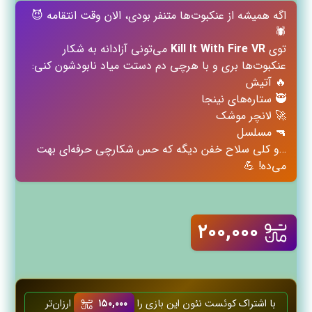
اگه همیشه از عنکبوت‌ها متنفر بودی، الان وقت انتقامه 😈
🕷️
توی
Kill It With Fire VR
می‌تونی آزادانه به شکار
عنکبوت‌ها بری و با هرچی دم دستت میاد نابودشون کنی:
🔥 آتیش
🥷 ستاره‌های نینجا
🚀 لانچر موشک
🔫 مسلسل
…و کلی سلاح خفن دیگه که حس شکارچی حرفه‌ای بهت
می‌ده! 💪
۲۰۰,۰۰۰
با اشتراک کوئست‌ نئون این بازی را
۱۵۰,۰۰۰
ارزان‌تر