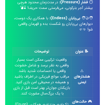
⏱
فشار (Pressure):
در مدت‌زمان محدود هرچی
بیشتر آجر بترکونی، می‌فرستی سمت حریف! ⌛💣
🧑‍🤝‍🧑
بی‌پایان (Endless):
با همکاری یک دوست،
دیوارهای بی‌پایان رو شکست بده و قهرمان واقعی
شو! 🤜🤛
📝
عنوان
توضیحات
واقعیت ترکیبی ممکن است بسیار
واقعی به نظر برسد و شامل خشونت
⚠️
واقعی یا احساسات شدید باشد.
هشدارهای
مراقب موانع فیزیکی در اطراف باشید
ایمنی
و همیشه در محیطی امن بازی کنید.
بازیکنان جوان‌تر بهتر است قبل از بازی
با یک بزرگ‌سال مشورت کنند.
🎮
حالت‌های
تک‌نفره، چندنفره، همکاری (Co-op)