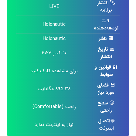
🚀
انتشار
LIVE
برنامه
👨‍💻
Holonautic
توسعه‌دهنده
🏢
ناشر
Holonautic
📅
تاریخ
۱۰ اکتبر ۲۰۲۳
انتشار
🔐
قوانین و
برای مشاهده کلیک کنید
ضوابط
💾
فضای
۸۹۵.۳۸ مگابایت
مورد نیاز
😌
سطح
راحت (Comfortable)
راحتی
🌐
اتصال
نیاز به اینترنت ندارد
اینترنت