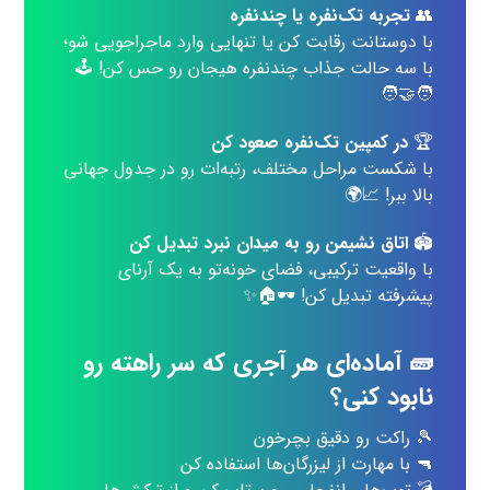
👥
تجربه تک‌نفره یا چندنفره
با دوستانت رقابت کن یا تنهایی وارد ماجراجویی شو؛
با سه حالت جذاب چندنفره هیجان رو حس کن! 🕹️
🧑‍🤝‍🧑
🏆
در کمپین تک‌نفره صعود کن
با شکست مراحل مختلف، رتبه‌ات رو در جدول جهانی
بالا ببر! 📈🌍
🏟
اتاق نشیمن رو به میدان نبرد تبدیل کن
با واقعیت ترکیبی، فضای خونه‌تو به یک آرنای
پیشرفته تبدیل کن! 🕶🏠✨
🧱 آماده‌ای هر آجری که سر راهته رو
نابود کنی؟
🎾 راکت رو دقیق بچرخون
🔫 با مهارت از لیزرگان‌ها استفاده کن