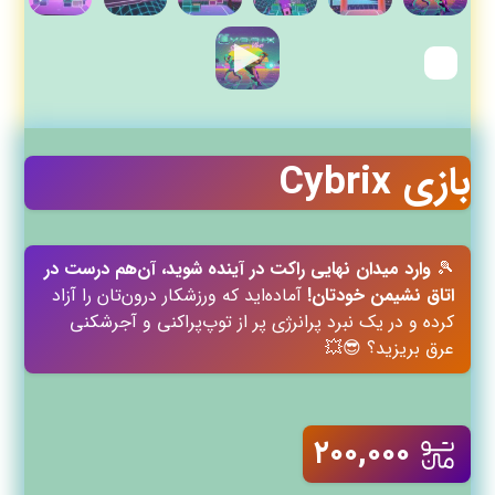
بازی Cybrix
🎾
وارد میدان نهایی راکت در آینده شوید، آن‌هم درست در
اتاق نشیمن خودتان!
آماده‌اید که ورزشکار درون‌تان را آزاد
کرده و در یک نبرد پرانرژی پر از توپ‌پراکنی و آجرشکنی
عرق بریزید؟ 😎💥
۲۰۰,۰۰۰