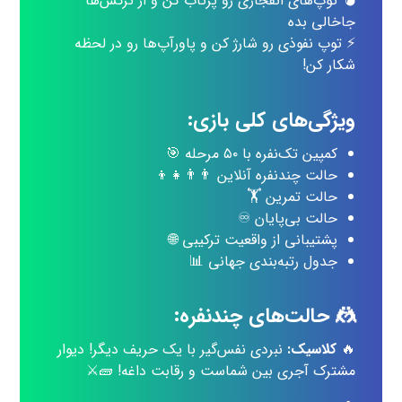
💣 توپ‌های انفجاری رو پرتاب کن و از ترکش‌ها
جاخالی بده
⚡ توپ نفوذی رو شارژ کن و پاورآپ‌ها رو در لحظه
شکار کن!
ویژگی‌های کلی بازی
:
کمپین تک‌نفره با ۵۰ مرحله 🎯
حالت چندنفره آنلاین 👨‍👨‍👧‍👦
حالت تمرین 🏋️
حالت بی‌پایان ♾
پشتیبانی از واقعیت ترکیبی 🌐
جدول رتبه‌بندی جهانی 📊
🤼
حالت‌های چندنفره
:
🔥
کلاسیک:
نبردی نفس‌گیر با یک حریف دیگر! دیوار
مشترک آجری بین شماست و رقابت داغه! 🧱⚔️