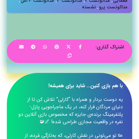
معمایی
,
متاکوئست ۲
,
متاکوئست ۳
,
متاکوئست ۳ اس
,
متاکوئست پرو
,
نشسته
با هم بازی کنین… شاید برای همیشه!
یه دوست بردار و همراه با “کارلی” تلاش کن تا از
دنیای مردگان فرار کنه، در یک ماجراجویی پازل-
پلتفرمینگ برنده‌ی جایزه که مخصوص بازی آنلاین دو
نفره در واقعیت مجازی طراحی شده! 🌌🧩
👟 تو می‌تونی در نقش کارلی، که به‌تازگی مُرده، از