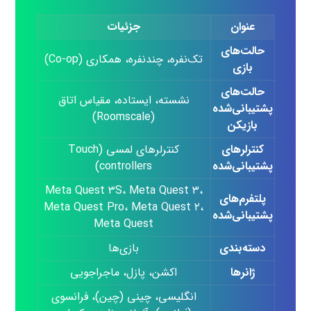
عنوان
جزئیات
حالت‌های
تک‌نفره، چندنفره، همکاری (Co‑op)
بازی
حالت‌های
نشسته، ایستاده، مقیاس اتاق
پشتیبانی‌شده
(Roomscale)
بازیکن
کنترلرهای
کنترلرهای لمسی (Touch
پشتیبانی‌شده
controllers)
Meta Quest ۳S، Meta Quest ۳،
پلتفرم‌های
Meta Quest Pro، Meta Quest ۲،
پشتیبانی‌شده
Meta Quest
دسته‌بندی
بازی‌ها
ژانرها
اکشن، پازل، ماجراجویی
انگلیسی، چینی (چین)، فرانسوی