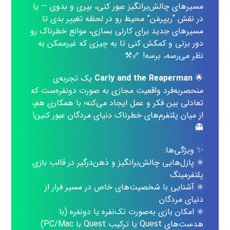
مسیرهای چالش‌برانگیز عبور کنی، بپری و بدوی — یا
در نقش “ریپرمَن” محیط رو در لحظه تغییر بدی تا
مسیرهای جدید برای کارلی بسازی، موانع خطرناک رو
دور بزنی و کمکش کنی تا به چیزی که غیرممکن به
نظر می‌رسه، برسه! 🦴⚒️
🌟
Carly and the Reaperman
یک تجربه‌ی
منحصربه‌فرد واقعیت مجازی به صورت دونفره‌ست که
تعادلی بین فکر و عمل ایجاد می‌کنه؛ با همکاری هم،
از میان پلتفرم‌های خطرناک دنیای مردگان عبور کنین!
👻
✨ ویژگی‌ها:
✳️ پازل‌هایی چالش‌برانگیز و ذهن‌درگیر در قالب بازی
پلتفرمینگ
✳️ آشنایی با شخصیت‌های خاص در مسیر فرار از
دنیای مردگان
✳️ امکان بازی به‌صورت تک‌نفره یا دو‌نفره (با
هدست‌های Quest یا ترکیب Quest با PC/Mac)