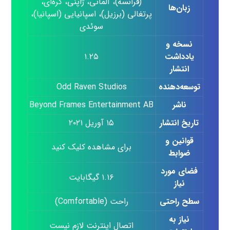
(فرانسه)، آلمانی، ژاپنی، کره‌ای،
زبان‌ها
پرتغالی (برزیل)، اسپانیایی (اسپانیا)،
سوئدی
نسخه و
یادداشت
۱.۲۵
انتشار
توسعه‌دهنده
Odd Raven Studios
ناشر
Beyond Frames Entertainment AB
تاریخ انتشار
۱۵ آوریل ۲۰۲۱
قوانین و
برای مشاهده کلیک کنید
ضوابط
فضای مورد
۱.۱۶ گیگابایت
نیاز
سطح راحتی
راحت (Comfortable)
نیاز به
اتصال اینترنت لازم نیست