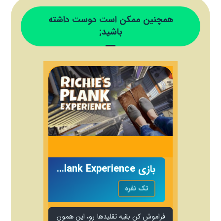
همچنین ممکن است دوست داشته
باشید;
بازی Richie’s Plank Experience
تک نفره
فراموش کن بقیه تقلیدها رو، این همون