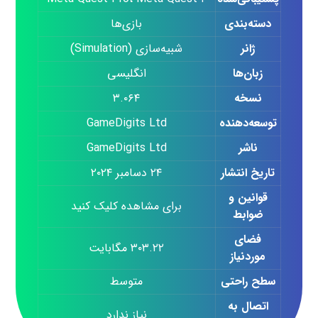
دسته‌بندی
بازی‌ها
ژانر
شبیه‌سازی (Simulation)
زبان‌ها
انگلیسی
نسخه
۳.۰۶۴
توسعه‌دهنده
GameDigits Ltd
ناشر
GameDigits Ltd
تاریخ انتشار
۲۴ دسامبر ۲۰۲۴
قوانین و
برای مشاهده کلیک کنید
ضوابط
فضای
۳۰۳.۲۲ مگابایت
موردنیاز
سطح راحتی
متوسط
اتصال به
نیاز ندارد