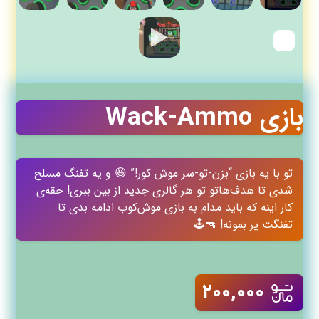
بازی Wack-Ammo
تو با یه بازی “بزن‌-تو-سر موش کور!” 😆 و یه تفنگ مسلح
شدی تا هدف‌هاتو تو هر گالری جدید از بین ببری! حقه‌ی
کار اینه که باید مدام به بازی موش‌کوب ادامه بدی تا
تفنگت پر بمونه! 🔫🕹️
۲۰۰,۰۰۰