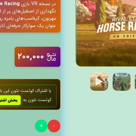
در نسخه VR بازی
se Racing
نگهداری از اصطبل‌های پر از
مهربون، کره‌اسب‌های بامزه ر
عنوان یک سوارکار حرفه‌ای ثا
۲۰۰,۰۰۰
با اشتراک کوئست‌ نئون این با
کوئست‌ نئون به
بخش اشترا
+
-