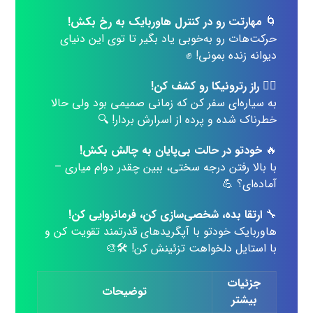
🌀
مهارتت رو در کنترل هاوربایک به رخ بکش!
حرکت‌هات رو به‌خوبی یاد بگیر تا توی این دنیای
دیوانه زنده بمونی! ✊
🕵️‍♀️
راز رترونیکا رو کشف کن!
به سیاره‌ای سفر کن که زمانی صمیمی بود ولی حالا
خطرناک شده و پرده از اسرارش بردار! 🔍
🔥
خودتو در حالت بی‌پایان به چالش بکش!
با بالا رفتن درجه سختی، ببین چقدر دوام میاری –
آماده‌ای؟ 💪
🔧
ارتقا بده، شخصی‌سازی کن، فرمانروایی کن!
هاوربایک خودتو با آپگریدهای قدرتمند تقویت کن و
با استایل دلخواهت تزئینش کن! 🛠️🎨
جزئیات
توضیحات
بیشتر