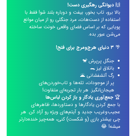
🙌
دیوانگی رهگیری دست!
بالا برو، تاب بخور، بیفت و دوباره بلند شو! فقط با
استفاده از دست‌هات، مرد جنگلی رو از میان موانع
پویایی که بر اساس فضای واقعی خونت ساخته
می‌شن عبور بده.
🌴
۳ دنیای هرج‌ومرج برای فتح!
جنگل پرپرش 🐒
باتلاق لیز 🐊
رگ آتشفشانی 🌋
پر از موجودات، تله‌ها و تاب‌خوردن‌های
هیجان‌انگیز. هر بار تجربه‌ای متفاوت!
🏆
جمع‌آوری یادگار و باز کردن لباس‌ها
با جمع کردن یادگارها و دستاوردها، ظاهرهای
عجیب‌وغریب جدید و آیتم‌های ویژه رو آزاد کن. هر
چی بیشتر بازی (و شکست) کنی، همه‌چیز خنده‌دارتر
میشه! 😂