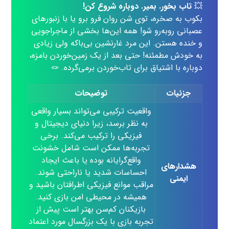
💥
تاب بخور. بمیر. دوباره شروع کن!
بکوب به صخره، توی شن روان فرو برو یا با زنبورهای
عصبانی روبه‌رو شو! همه این‌ها بخشی از ماجراجویی
و خنده هستن. این مرد غارنشین بی‌باکه ولی زیادی
به خودش مطمئنه! حتی بعد از یک زمین‌خوردن بامزه،
دوباره با اشتیاق برای تاب‌خوردن برمی‌گرده. 🪢
جزئیات
توضیحات
واقعیت ترکیبی می‌تواند بسیار واقعی
به نظر برسد، زیرا دنیای دیجیتال و
فیزیکی را ترکیب می‌کند. برخی
تجربه‌ها ممکن است شامل خشونت
واقع‌گرایانه بوده یا باعث ایجاد
هشدارهای
احساسات شدید یا ناراحتی شوند.
ایمنی
مراقب موانع فیزیکی اطرافتان باشید و
همیشه در محیطی امن بازی کنید.
بازیکنان کم‌سن بهتر است پیش از
تجربه بازی با یک بزرگسال مورد اعتماد