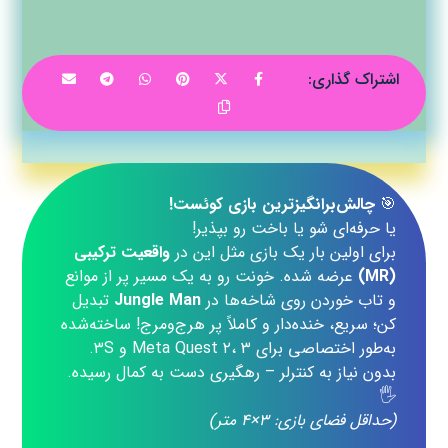
🎯
چالش‌برانگیزترین بازی کوئست!
یا حرفه‌ای شو یا باخت رو بپذیر!
برای اولین بار یک بازی مثل این در
واقعیت ترکیبی
(MR)
عرضه شده. خونت رو به یک مسیر پر از موانع
و تاب خوردن روی شاخه‌ها در
Jungle Man
تبدیل
کن؛ سریع، خنده‌دار و کاملاً پر هرج‌ومرج! ساخته‌شده
به‌طور اختصاصی برای Meta Quest ۲، ۳ و ۳S.
بدون نیاز به کنترلر – رهگیری دست به کمال رسیده.
🖐️
(حداقل فضای بازی: ۳×۴ متر)