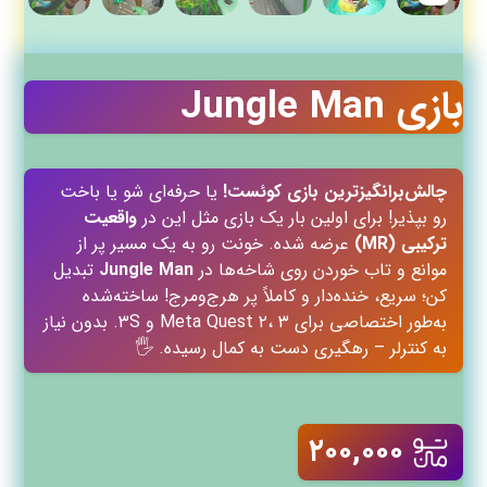
بازی Jungle Man
چالش‌برانگیزترین بازی کوئست!
یا حرفه‌ای شو یا باخت
رو بپذیر! برای اولین بار یک بازی مثل این در
واقعیت
ترکیبی (MR)
عرضه شده. خونت رو به یک مسیر پر از
موانع و تاب خوردن روی شاخه‌ها در
Jungle Man
تبدیل
کن؛ سریع، خنده‌دار و کاملاً پر هرج‌ومرج! ساخته‌شده
به‌طور اختصاصی برای Meta Quest ۲، ۳ و ۳S. بدون نیاز
به کنترلر – رهگیری دست به کمال رسیده. 🖐️
۲۰۰,۰۰۰