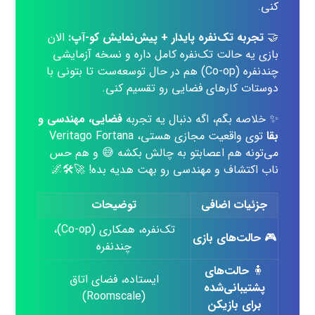
کنی.
🤝
تجربه تک‌نفره پایدار + پیش‌نمایش کو-آپ:
الان
بازی یه حالت تک‌نفره کامل داره و نسخه آزمایشی
چندنفره (Co-op) هم در حال توسعه‌ست تا بتونی با
دوستات کارهای فضایی رو تقسیم کنی.
✨ خلاصه بگم، اگه دنبال یه تجربه
فضایی، مهندسی و
بقا
توی واقعیت مجازی هستی، Veritago Fortana
می‌تونه هم اعصابتو به چالش بکشه 😅 و هم حس
ناب اکتشاف و مهندسی رو بهت هدیه بده! 🚀🛠️🌌
جزئیات اضافی
توضیحات
تک‌نفره، همکاری (Co-op)،
🎮
حالت‌های بازی
چندنفره
🧍
حالت‌های
ایستاده، فضای اتاق
پشتیبانی‌شده
(Roomscale)
برای بازیکن