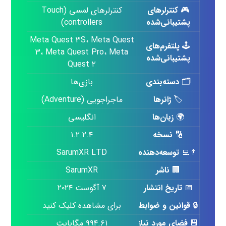
🎮
کنترلرهای
کنترلرهای لمسی (Touch
پشتیبانی‌شده
controllers)
Meta Quest ۳S، Meta Quest
🕹️
پلتفرم‌های
۳، Meta Quest Pro، Meta
پشتیبانی‌شده
Quest ۲
🗂️
دسته‌بندی
بازی‌ها
🏷️
ژانرها
ماجراجویی (Adventure)
🌍
زبان‌ها
انگلیسی
🔢
نسخه
۱.۲.۲.۴
👨‍💻
توسعه‌دهنده
SarumXR LTD
🏢
ناشر
SarumXR
📅
تاریخ انتشار
۷ آگوست ۲۰۲۴
🔒
قوانین و ضوابط
برای مشاهده کلیک کنید
💾
فضای مورد نیاز
۹۹۴.۶۱ مگابایت