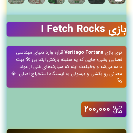
بازی I Fetch Rocks
توی بازی
Veritago Fortana
قراره وارد دنیای مهندسی
فضایی بشی؛ جایی که یه سفینه بارکش ابتدایی 🛠️ بهت
داده می‌شه و وظیفه‌ت اینه که سیارک‌های غنی از مواد
معدنی رو بکشی و برسونی به ایستگاه استخراج اصلی. 💎
🚀
۲۰۰,۰۰۰