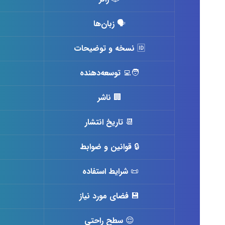
🗣
زبان‌ها
🆔
نسخه و توضیحات
🧑‍💻
توسعه‌دهنده
🏢
ناشر
📆
تاریخ انتشار
🔒
قوانین و ضوابط
📜
شرایط استفاده
💾
فضای مورد نیاز
😌
سطح راحتی