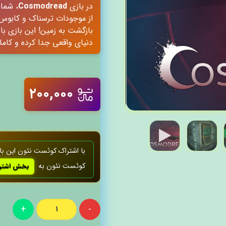
در بازی
Cosmodread
، شما 
از موجودات ترسناک و کابوس‌و
بازگشت به زمین! این بازی با 
دنیای واقعی جدا کرده و کامل
۲۰۰,۰۰۰
با اشتراک کوئست‌ نئون این با
کوئست‌ نئون به
بخش اشترا
+
-