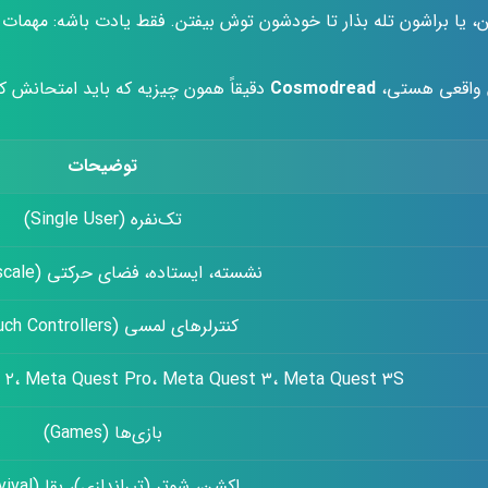
 یا براشون تله بذار تا خودشون توش بیفتن. فقط یادت باشه: مهمات 
شن واقعی هستی،
Cosmodread
دقیقاً همون چیزیه که باید امتحانش کنی
توضیحات
تک‌نفره (Single User)
نشسته، ایستاده، فضای حرکتی (Roomscale)
کنترلرهای لمسی (Touch Controllers)
 ۲، Meta Quest Pro، Meta Quest ۳، Meta Quest ۳S
بازی‌ها (Games)
اکشن، شوتر (تیراندازی)، بقا (Survival)