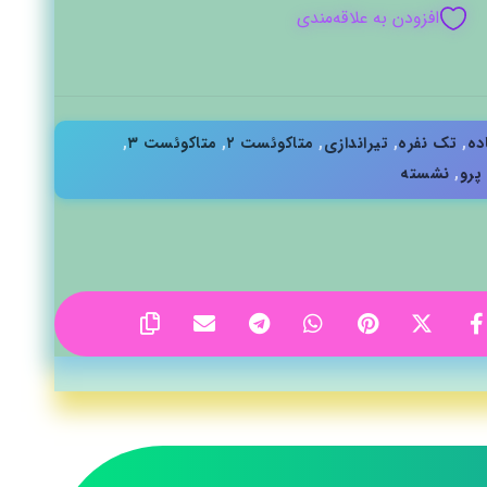
افزودن به علاقه‌مندی
ده
,
تک نفره
,
تیراندازی
,
متاکوئست ۲
,
متاکوئست ۳
,
پرو
,
نشسته