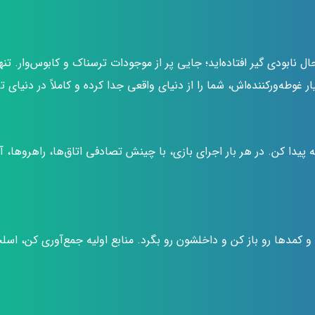
 نابودی گیر افتاده‌اید؛ جایی پر از موجودات ترسناک و کابوس‌وار. تن
غوطه‌ور‌کننده‌اش، شما را از دنیای واقعی جدا کرده و کاملاً در دنیای
یدا کن. در هر بار اجرای بازی، با چینش تصادفی اتاق‌ها، راهروها، آ
دها رو باز کن و داخلشون رو بگرد. منابع اولیه جمع‌آوری کن، اسلحه