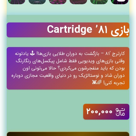
بازی Cartridge ’۸۱
کارترج ‘۸۱ – بازگشت به دوران طلایی بازی‌ها! 🕹️ یادتونه
وقتی بازی‌های ویدیویی فقط شامل پیکسل‌های رنگارنگ
بودن که باید منفجرشون می‌کردی؟ حالا می‌تونی اون
دوران شاد و نوستالژیک رو در دنیای واقعیت مجازی دوباره
تجربه کنی! 🌈👾
۲۰۰,۰۰۰