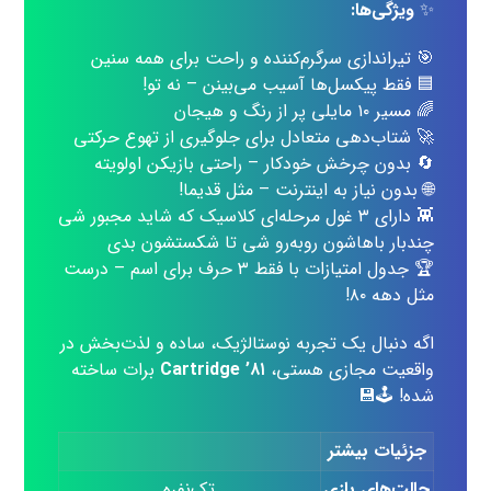
✨
ویژگی‌ها:
🎯 تیراندازی سرگرم‌کننده و راحت برای همه سنین
🟦 فقط پیکسل‌ها آسیب می‌بینن – نه تو!
🌈 مسیر ۱۰ مایلی پر از رنگ و هیجان
🚀 شتاب‌دهی متعادل برای جلوگیری از تهوع حرکتی
🔄 بدون چرخش خودکار – راحتی بازیکن اولویته
🌐 بدون نیاز به اینترنت – مثل قدیما!
👾 دارای ۳ غول مرحله‌ای کلاسیک که شاید مجبور شی
چندبار باهاشون روبه‌رو شی تا شکستشون بدی
🏆 جدول امتیازات با فقط ۳ حرف برای اسم – درست
مثل دهه ۸۰!
اگه دنبال یک تجربه نوستالژیک، ساده و لذت‌بخش در
واقعیت مجازی هستی،
Cartridge ’۸۱
برات ساخته
شده! 🕹️💾
جزئیات بیشتر
حالت‌های بازی
تک‌نفره