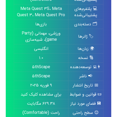
💻 پلتفرم‌های
Meta Quest ۳S، Meta
پشتیبانی‌شده
Quest ۳، Meta Quest Pro
🗂️ دسته‌بندی
بازی‌ها
ورزشی، مهمانی (Party
🏷️ ژانرها
game)، شبیه‌سازی
🌍 زبان‌ها
انگلیسی
🔢 نسخه
۱.۰
👨‍💻 توسعه‌دهنده
۵thScape
📢 ناشر
۵thScape
📅 تاریخ انتشار
۹ فوریه ۲۰۲۵
📜 قوانین و ضوابط
برای مشاهده کلیک کنید
💾 فضای مورد نیاز
۶۲۹.۳۸ مگابایت
😌 سطح راحتی
راحت (Comfortable)