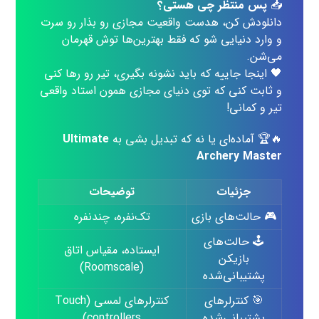
📥
پس منتظر چی هستی؟
دانلودش کن، هدست واقعیت مجازی رو بذار رو سرت
و وارد دنیایی شو که فقط بهترین‌ها توش قهرمان
می‌شن.
🖤 اینجا جاییه که باید نشونه بگیری، تیر رو رها کنی
و ثابت کنی که توی دنیای مجازی همون استاد واقعی
تیر و کمانی!
🔥🏆 آماده‌ای یا نه که تبدیل بشی به
Ultimate
Archery Master
جزئیات
توضیحات
🎮 حالت‌های بازی
تک‌نفره، چندنفره
🕹️ حالت‌های
ایستاده، مقیاس اتاق
بازیکن
(Roomscale)
پشتیبانی‌شده
🎯 کنترلرهای
کنترلرهای لمسی (Touch
پشتیبانی‌شده
controllers)