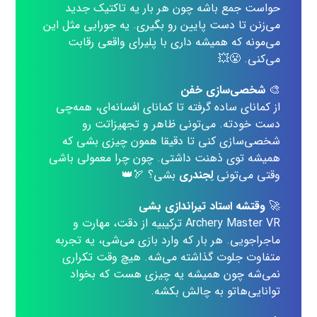
حواست جمع باشه چون هر بار یه تاکتیک جدید
می‌زنن تا دست پایین رو بگیری. یه جورایی مثل این
می‌مونه که همیشه داری با پلیرای واقعی رقابت
می‌کنی. 😤💥
🎨
شخصی‌سازی خفن
از کمانای ساده گرفته تا کمانای افسانه‌ای، همه‌چی
دست خودته. می‌تونی ظاهر و تجهیزاتت رو
شخصی‌سازی کنی تا دقیقا همون چیزی بشی که
همیشه توی ذهنت داشتی. چون چرا معمولی باشی
وقتی می‌تونی
لِجندری
بشی؟ 🏹👑
🚀
وقتشه استاد تیراندازی بشی
Archery Master VR ترکیبیه از دقت، مهارت و
ماجراجویی. هر بار که وارد بازی می‌شی، یه تجربه
متفاوت جلوت گذاشته می‌شه. هیچ وقت تکراری
نمی‌شه چون همیشه یه چیزی هست که بخواد
توانایی‌هاتو به چالش بکشه.