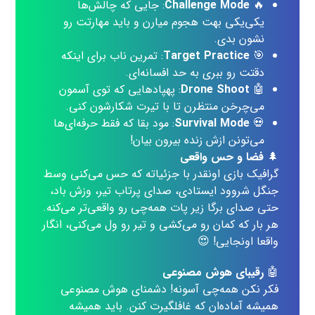
🔥
Challenge Mode
: جایی که چالش‌ها
یکی‌یکی بهت هجوم میارن و باید مهارتت رو
نشون بدی.
🎯
Target Practice
: تمرین ناب برای اینکه
دقتت رو ببری به حد افسانه‌ای.
🤖
Drone Shoot
: پهپادهایی که توی آسمون
می‌چرخن منتظرن تا با تیرت شکارشون کنی.
💀
Survival Mode
: مود بقا که فقط حرفه‌ای‌ها
می‌تونن ازش زنده بیرون بیان!
🌲
فضا و حس واقعی
گرافیک بازی اونقدر با جزئیاته که حس می‌کنی وسط
جنگل شروود ایستادی، صدای پرتاب تیر، وزش باد،
حتی صدای برگا زیر پات همه‌چی رو واقعی‌تر می‌کنه.
هر بار که کمان رو می‌کشی و تیر رو ول می‌کنی، انگار
واقعا اونجایی! 😍
🤖
رقیبای هوش مصنوعی
فکر نکن همه‌چی آسونه! دشمنای هوش مصنوعی
همیشه آماده‌ان که غافلگیرت کنن. باید همیشه