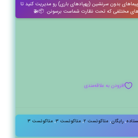
پیماهای بدون سرنشین (پهپادهای باری) رو مدیریت کنید تا
ه‌های مختلفی که تحت نظارت شماست برسونن. 📦🚁
افزودن به علاقه‌مندی
ستاده
,
رایگان
,
متاکوئست ۲
,
متاکوئست ۳
,
متاکوئست ۳