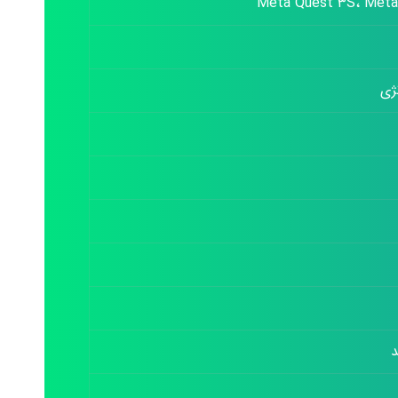
Meta Quest ۳S، Meta
ژی
د