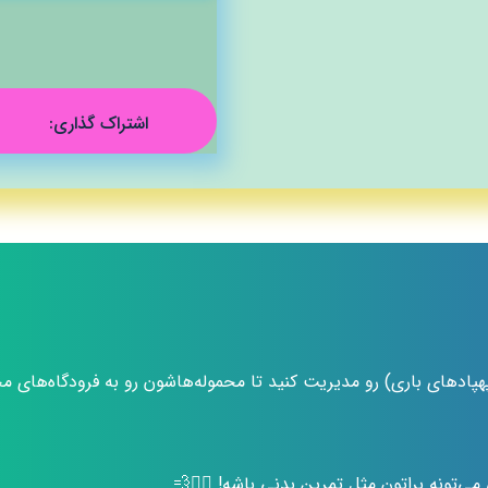
هپادهای باری) رو مدیریت کنید تا محموله‌هاشون رو به فرودگاه‌ها
‌تونه براتون مثل تمرین بدنی باشه! 🏃‍♂️💨