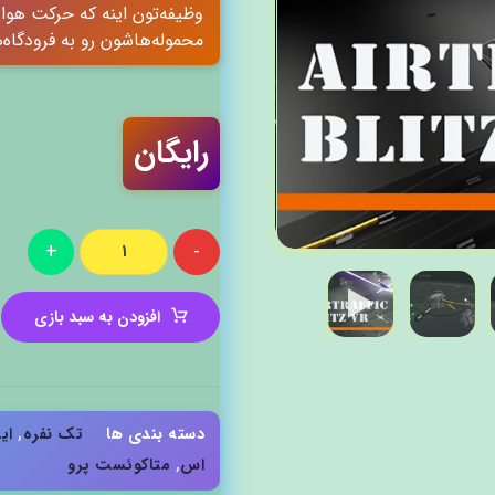
وظیفه‌تون اینه که حرکت هوا
محموله‌هاشون رو به فرودگا
رایگان
+
-
افزودن به سبد بازی
دسته بندی ها
تک نفره
,
ای
اس
,
متاکوئست پرو