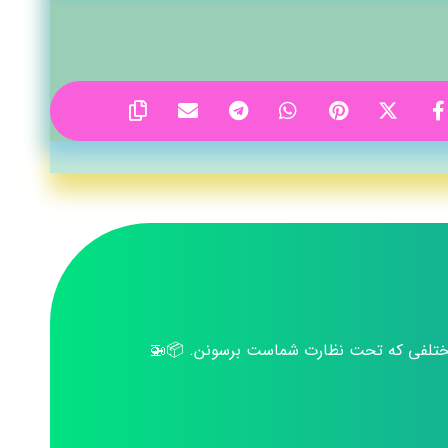
ی مختلفی که تحت نظارت شماست برسونن. 📦🚁