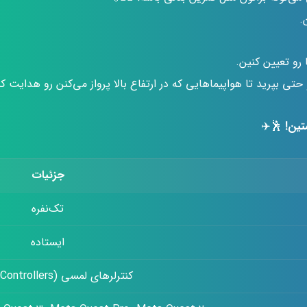
.
رو تعیین کنین.
ی بپرید تا هواپیماهایی که در ارتفاع بالا پرواز می‌کنن رو هدایت کن
تین!
🕺✈️
جزئیات
تک‌نفره
ایستاده
کنترلرهای لمسی (Touch Controllers)